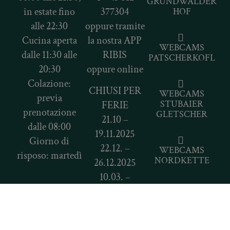
GRÜNDWALDER
in estate fino
377304
HOF
alle 22:30
oppure tramite
Cucina aperta
la nostra APP
WEBCAMS
dalle 11:30 alle
RIBIS
PATSCHERKOFL
20:30
oppure online
Colazione:
CHIUSI PER
WEBCAMS
previa
STUBAIER
FERIE
prenotazione
GLETSCHER
21.10 –
dalle 08:00
19.11.2025
Giorno di
22.12. –
WEBCAMS
risposo: martedì
NORDKETTE
26.12.2025
10.03. –
08.04.2026