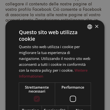
collegare il contenuto delle nostre pagine al
vostro profilo Facebook. Ciò consente a Facebook
di associare la visita alle nostre pagine al vostro
account utente. Desideriamo sottolineare che, in
×
quanto fornitori delle pagine, non siamo a
conoscenza del contenuto dei dati trasmessi né del
Questo sito web utilizza
loro utilizzo da parte di Facebook. Ulteriori
cookie
GERMAN
informazioni in merito sono disponibili
Questo sito web utilizza i cookie per
nell’informativa sulla privacy di Facebook
ENGLISH
migliorare la tua esperienza di
all’indirizzo https://www.facebook.com/policy.php.
ITALIAN
Se non volete che Facebook possa associare la
navigazione. Utilizzando il nostro sito web
vostra visita alle nostre pagine al vostro account
acconsenti a tutti i cookie in conformità
utente di Facebook, vi preghiamo di disconnettervi
con la nostra policy per i cookie.
Weitere
dal vostro account utente di Facebook.
Informationen
Informativa sulla privacy per
Strettamente
Performance
l’utilizzo di Google Adsense
necessari
Questo sito web utilizza Google AdSense, un
servizio di integrazione di annunci pubblicitari di