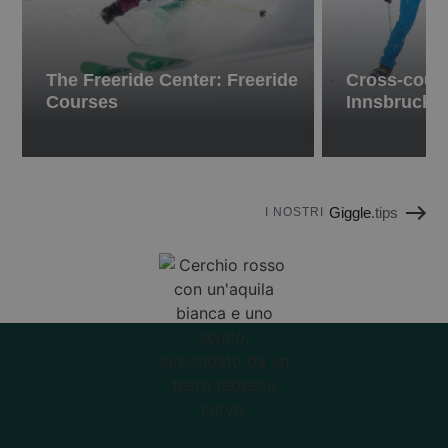
The Freeride Center: Freeride
Cross-count
Courses
Innsbruck r
Giggle
.tips
I NOSTRI