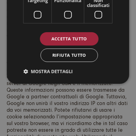
Targeting
Funzionalità
Non
Google Inc (“Google”). Google AdSense utilizza i
classificati
cosiddetti “cookie”, file di testo che vengono
depositati sul vostro computer per consentire al
sito web di analizzare come gli utenti utilizzano il
sito. Google AdSense utilizza anche i cosiddetti
web beacon (grafici invisibili). Questi web beacon
ACCETTA TUTTO
possono essere utilizzati per analizzare
informazioni quali il traffico di visitatori su queste
RIFIUTA TUTTO
pagine. Le informazioni generate dai cookie e dai
web beacon sull’utilizzo di questo sito web
(compreso il vostro indirizzo IP) e sulla consegna
MOSTRA DETTAGLI
dei formati pubblicitari vengono trasmesse a un
server di Google negli USA e lì memorizzate.
Queste informazioni possono essere trasmesse da
Google a partner contrattuali di Google. Tuttavia,
Google non unirà il vostro indirizzo IP con altri dati
da voi memorizzati. Potete rifiutarvi di usare i
cookie selezionando l’impostazione appropriata
sul vostro browser, ma vi ricordiamo che in tal caso
potreste non essere in grado di utilizzare tutte le