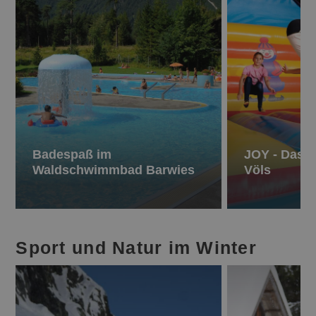
Badespaß im
JOY - Das K
Waldschwimmbad Barwies
Völs
Sport und Natur im Winter