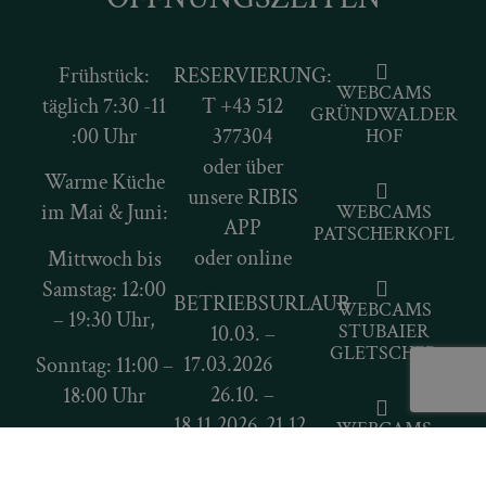
Frühstück:
RESERVIERUNG:
WEBCAMS
täglich 7:30 -11
T
+43 512
GRÜNDWALDER
:00 Uhr
377304
HOF
oder über
Warme Küche
unsere RIBIS
im Mai & Juni:
WEBCAMS
APP
PATSCHERKOFL
oder online
Mittwoch bis
Samstag: 12:00
BETRIEBSURLAUB
WEBCAMS
– 19:30 Uhr,
STUBAIER
10.03. –
GLETSCHER
17.03.2026
Sonntag: 11:00 –
26.10. –
18:00 Uhr
18.11.2026 21.12.
WEBCAMS
Ruhetag:
NORDKETTE
– 26.12.2026
Montag &