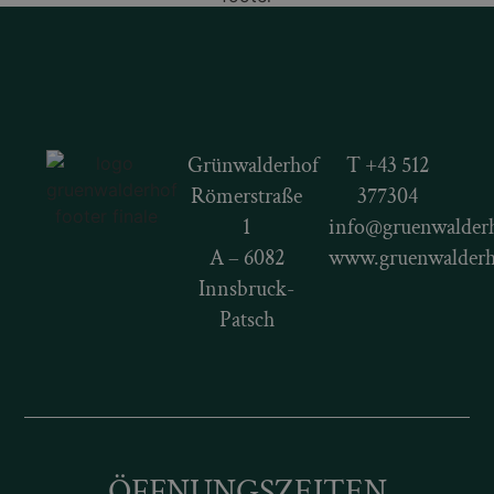
Grünwalderhof
T
+43 512
Römerstraße
377304
1
info@gruenwalderh
A – 6082
www.gruenwalderh
Innsbruck-
Patsch
ÖFFNUNGS​ZEITEN