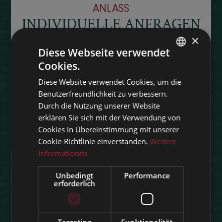
NLASS
INDIVIDUELLE ANFRAGEN
×
Wir lassen Ihre Wünsche wahr werden und
ermöglichen Ihnen Augenblicke, an die Sie
Diese Webseite verwendet
sich noch Jahre später gerne zurückerinnern
Cookies.
GERMAN
werden. Füllen Sie gerne das folgende
Anfrageformular aus.
Diese Website verwendet Cookies, um die
ENGLISH
Benutzerfreundlichkeit zu verbessern.
ITALIAN
Durch die Nutzung unserer Website
Allgemeine Informationen
erklären Sie sich mit der Verwendung von
Cookies in Übereinstimmung mit unserer
Anlass
Cookie-Richtlinie einverstanden.
Weitere
Informationen
Unbedingt
Performance
Personenanzahl
erforderlich