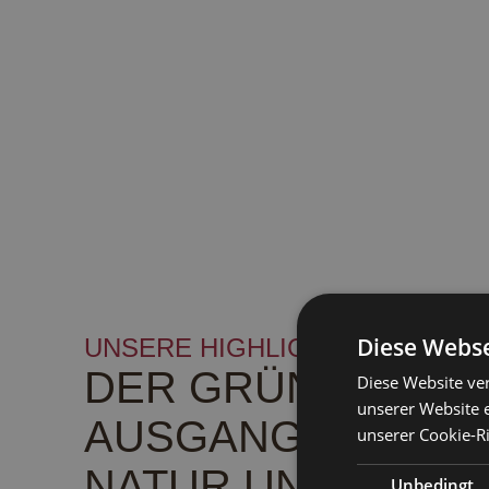
Diese Webse
UNSERE HIGHLIGHTS
DER GRÜNWALDER
Diese Website ve
unserer Website 
AUSGANGSPUNKT 
unserer Cookie-Ri
NATUR UND KULT
Unbedingt