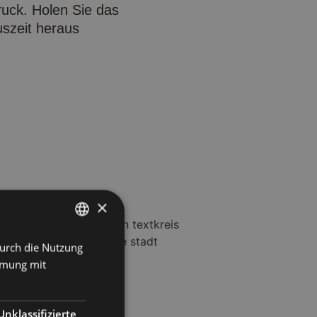
ruck. Holen Sie das
szeit heraus
×
Durch die Nutzung
GERMAN
mmung mit
ENGLISH
ITALIAN
Unklassifizierte