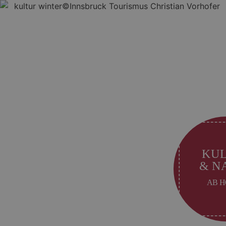
KUL
& N
AB H