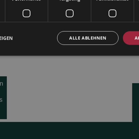
EIGEN
ALLE ABLEHNEN
A
en
s