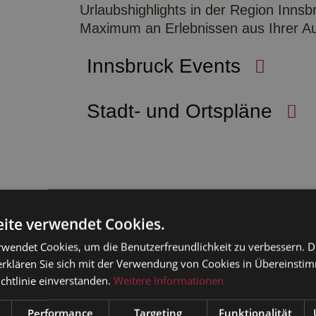
Urlaubshighlights in der Region Innsb
Maximum an Erlebnissen aus Ihrer Au
Innsbruck Events
Stadt- und Ortspläne
ite verwendet Cookies.
HOF ALS IDEALER
rwendet Cookies, um die Benutzerfreundlichkeit zu verbessern. 
erklären Sie sich mit der Verwendung von Cookies in Übereinsti
FÜR IHREN SPORT,
chtlinie einverstanden.
Weitere Informationen
URURLAUB
Performance
Targeting
Funktionalität